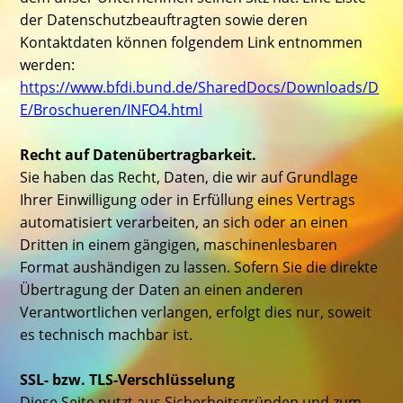
der Datenschutzbeauftragten sowie deren
Kontaktdaten können folgendem Link entnommen
werden:
https://www.bfdi.bund.de/SharedDocs/Downloads/D
E/Broschueren/INFO4.html
Recht auf Datenübertragbarkeit.
Sie haben das Recht, Daten, die wir auf Grundlage
Ihrer Einwilligung oder in Erfüllung eines Vertrags
automatisiert verarbeiten, an sich oder an einen
Dritten in einem gängigen, maschinenlesbaren
Format aushändigen zu lassen. Sofern Sie die direkte
Übertragung der Daten an einen anderen
Verantwortlichen verlangen, erfolgt dies nur, soweit
es technisch machbar ist.
SSL- bzw. TLS-Verschlüsselung
Diese Seite nutzt aus Sicherheitsgründen und zum