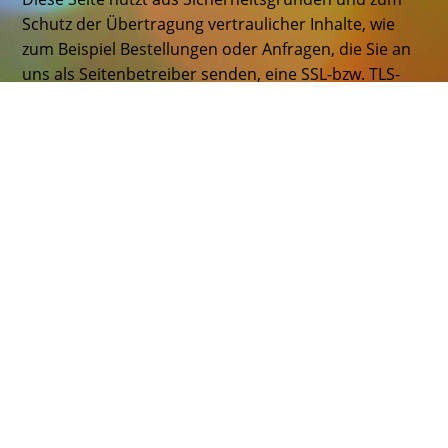
Schutz der Übertragung vertraulicher Inhalte, wie
zum Beispiel Bestellungen oder Anfragen, die Sie an
uns als Seitenbetreiber senden, eine SSL-bzw. TLS-
Verschlüsselung. Eine verschlüsselte Verbindung
erkennen Sie daran, dass die Adresszeile des
Browsers von “http://” auf “https://” wechselt und an
dem Schloss-Symbol in Ihrer Browserzeile.
Wenn die SSL- bzw. TLS-Verschlüsselung aktiviert ist,
können die Daten, die Sie an uns übermitteln, nicht
von Dritten mitgelesen werden.
Auskunft, Sperrung, Löschung
Sie haben im Rahmen der geltenden gesetzlichen
Bestimmungen jederzeit das Recht auf unentgeltliche
Auskunft über Ihre gespeicherten
personenbezogenen Daten, deren Herkunft und
Empfänger und den Zweck der Datenverarbeitung