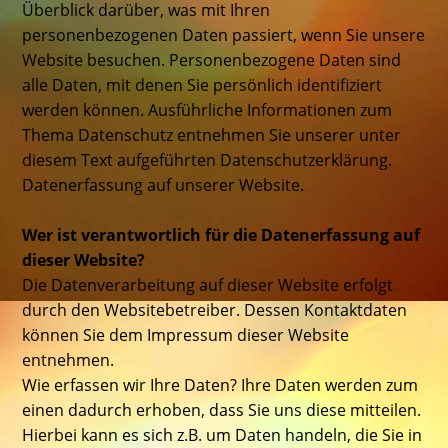
Überblick darüber, was mit Ihren
personenbezogenen Daten passiert, wenn Sie unsere
Website besuchen. Personenbezogene Daten sind
alle Daten, mit denen Sie persönlich identifiziert
werden können. Ausführliche Informationen zum
Thema Datenschutz entnehmen Sie unserer unter
diesem Text aufgeführten Datenschutzerklärung.
Datenerfassung auf unserer Website.
Wer ist verantwortlich für die Datenerfassung auf
dieser Website?
Die Datenverarbeitung auf dieser Website erfolgt
durch den Websitebetreiber. Dessen Kontaktdaten
können Sie dem Impressum dieser Website
entnehmen.
Wie erfassen wir Ihre Daten? Ihre Daten werden zum
einen dadurch erhoben, dass Sie uns diese mitteilen.
Hierbei kann es sich z.B. um Daten handeln, die Sie in