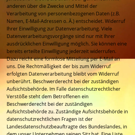
anderen über die Zwecke und Mittel der
Verarbeitung von personenbezogenen Daten (z.B.
Namen, E-Mail-Adressen o. Ä.) entscheidet. Widerruf
Ihrer Einwilligung zur Datenverarbeitung. Viele
Datenverarbeitungsvorgänge sind nur mit Ihrer
ausdrücklichen Einwilligung möglich. Sie können eine
bereits erteilte Einwilligung jederzeit widerrufen.
Dazu reicht eine formlose Mitteilung per E-Mail an
uns. Die Rechtmäßigkeit der bis zum Widerruf
erfolgten Datenverarbeitung bleibt vom Widerruf
unberührt. Beschwerderecht bei der zuständigen
Aufsichtsbehörde. Im Falle datenschutzrechtlicher
Verstöße steht dem Betroffenen ein
Beschwerderecht bei der zuständigen
Aufsichtsbehörde zu. Zuständige Aufsichtsbehörde in
datenschutzrechtlichen Fragen ist der
Landesdatenschutzbeauftragte des Bundeslandes, in
dem unser Unternehmen seinen Sitz hat. Eine Liste