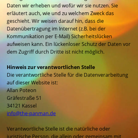
Daten wir erheben und wofür wir sie nutzen. Sie
erläutert auch, wie und zu welchem Zweck das
geschieht. Wir weisen darauf hin, dass die
Datenübertragung im Internet (z.B. bei der
Kommunikation per E-Mail) Sicherheitslücken
aufweisen kann. Ein lückenloser Schutz der Daten vor
dem Zugriff durch Dritte ist nicht möglich.
Hinweis zur verantwortlichen Stelle
Die verantwortliche Stelle für die Datenverarbeitung
auf dieser Website ist:
Allan Poteon
Gräfestraße 51
34121 Kassel
info@the-panman.de
Verantwortliche Stelle ist die natürliche oder
juristische Person, die allein oder gemeinsam mit